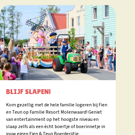
BLIJF SLAPEN!
IN 
Kom gezellig met de hele familie logeren bij Fien
Door h
en Teun op Familie Resort Molenwaard! Geniet
&Teun.
van entertainment op het hoogste niveau en
avontu
slaap zelfs als een écht boertje of boerinnetje in
vrolij
jouw eigen Fien & Teun Boerderijtje.
verhaa