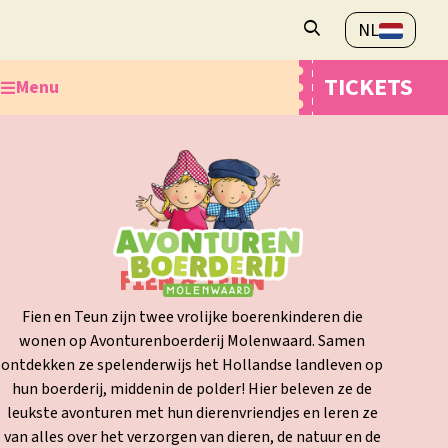
NL
Openingstijden
TICKETS
Menu
Veelgestelde vragen
Contact
Ontdek de Avonturenboerderij
Plan je bezoek
Webshop
Overnachten
FIEN & TEUN
Fien en Teun zijn twee vrolijke boerenkinderen die
wonen op Avonturenboerderij Molenwaard. Samen
ontdekken ze spelenderwijs het Hollandse landleven op
hun boerderij, middenin de polder! Hier beleven ze de
leukste avonturen met hun dierenvriendjes en leren ze
van alles over het verzorgen van dieren, de natuur en de