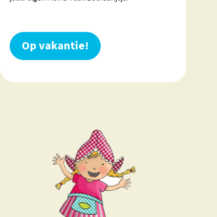
Teun e
Op vakantie!
N