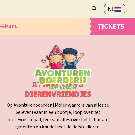
NL
Openingstijden
TICKETS
Menu
Veelgestelde vragen
Contact
Ontdek de Avonturenboerderij
Plan je bezoek
Webshop
Overnachten
ATTRACTIES &
DIERENVRIENDJES
Op Avonturenboerderij Molenwaard is van alles te
beleven! Vaar in een bootje, loop over het
blotevoetenpad, leer van alles over het telen van
groenten en knuffel met de liefste dieren.