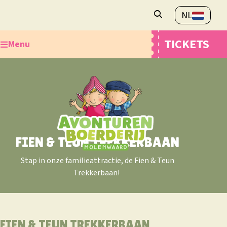
NL
Openingstijden
TICKETS
Menu
Veelgestelde vragen
Contact
Ontdek de Avonturenboerderij
Plan je bezoek
Webshop
Overnachten
FIEN & TEUN TREKKERBAAN
Stap in onze familieattractie, de Fien & Teun
Trekkerbaan!
FIEN & TEUN TREKKERBAAN