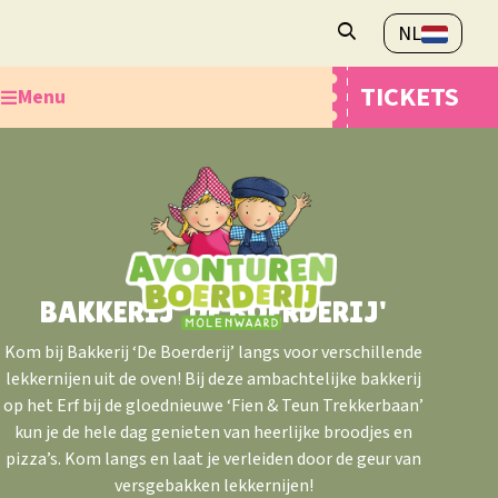
NL
Openingstijden
TICKETS
Menu
Veelgestelde vragen
Contact
Ontdek de Avonturenboerderij
Plan je bezoek
Webshop
Overnachten
BAKKERIJ 'DE BOERDERIJ'
Kom bij Bakkerij ‘De Boerderij’ langs voor verschillende
lekkernijen uit de oven! Bij deze ambachtelijke bakkerij
op het Erf bij de gloednieuwe ‘Fien & Teun Trekkerbaan’
kun je de hele dag genieten van heerlijke broodjes en
pizza’s. Kom langs en laat je verleiden door de geur van
versgebakken lekkernijen!