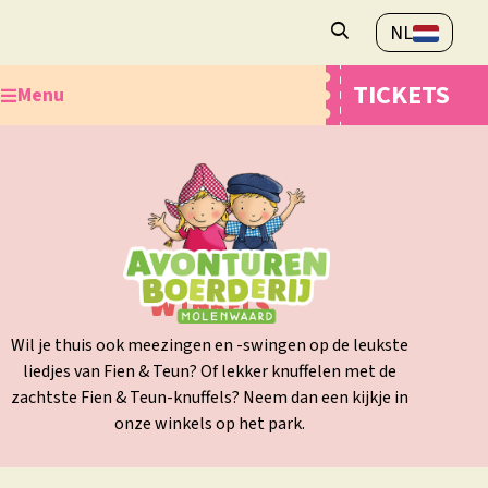
NL
Openingstijden
TICKETS
Menu
Veelgestelde vragen
Contact
Ontdek de Avonturenboerderij
Plan je bezoek
Webshop
Overnachten
WINKELS
Wil je thuis ook meezingen en -swingen op de leukste
liedjes van Fien & Teun? Of lekker knuffelen met de
zachtste Fien & Teun-knuffels? Neem dan een kijkje in
onze winkels op het park.