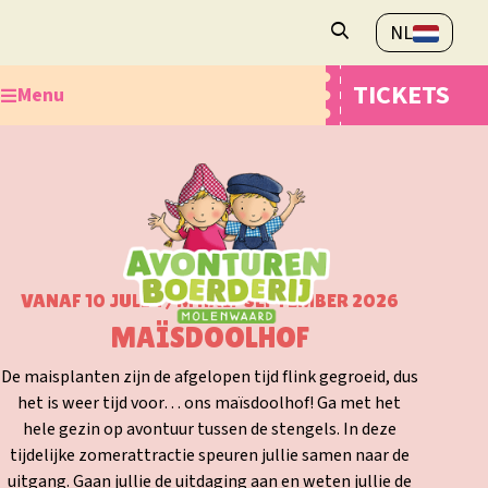
NL
Openingstijden
TICKETS
Menu
Veelgestelde vragen
Contact
Ontdek de Avonturenboerderij
Plan je bezoek
Webshop
Overnachten
VANAF 10 JULI T/M HALF SEPTEMBER 2026
MAÏSDOOLHOF
De maisplanten zijn de afgelopen tijd flink gegroeid, dus
het is weer tijd voor… ons maïsdoolhof! Ga met het
hele gezin op avontuur tussen de stengels. In deze
tijdelijke zomerattractie speuren jullie samen naar de
uitgang. Gaan jullie de uitdaging aan en weten jullie de