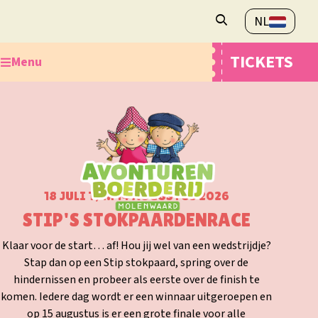
NL
Openingstijden
TICKETS
Menu
Veelgestelde vragen
Contact
Ontdek de Avonturenboerderij
Plan je bezoek
Webshop
Overnachten
18 JULI T/M 14 AUGUSTUS 2026
STIP'S STOKPAARDENRACE
Klaar voor de start… af! Hou jij wel van een wedstrijdje?
Stap dan op een Stip stokpaard, spring over de
hindernissen en probeer als eerste over de finish te
komen. Iedere dag wordt er een winnaar uitgeroepen en
op 15 augustus is er een grote finale voor alle