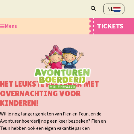
NL
Openingstijden
TICKETS
Menu
Veelgestelde vragen
Contact
Ontdek de Avonturenboerderij
Plan je bezoek
Webshop
Overnachten
HET LEUKSTE PRETPARK MET
OVERNACHTING VOOR
KINDEREN!
Wil je nog langer genieten van Fien en Teun, en de
Avonturenboerderij nog een keer bezoeken? Fien en
Teun hebben ook een eigen vakantiepark en