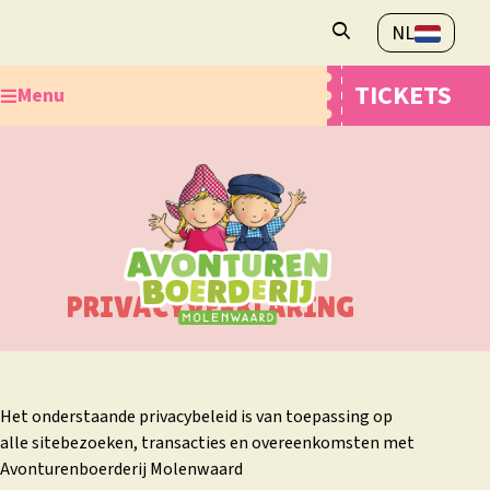
NL
Openingstijden
TICKETS
Menu
Veelgestelde vragen
Contact
Ontdek de Avonturenboerderij
Plan je bezoek
Webshop
Overnachten
PRIVACYVERKLARING
Het onderstaande privacybeleid is van toepassing op
alle sitebezoeken, transacties en overeenkomsten met
Avonturenboerderij Molenwaard